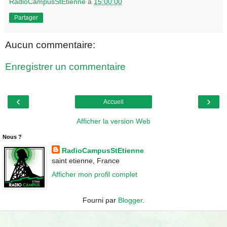
RadioCampusStEtienne
à
15:00:00
Partager
Aucun commentaire:
Enregistrer un commentaire
‹
›
Accueil
Afficher la version Web
Nous ?
RadioCampusStEtienne
saint etienne, France
Afficher mon profil complet
Fourni par
Blogger
.