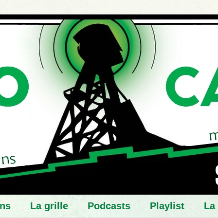
ns
La grille
Podcasts
Playlist
La