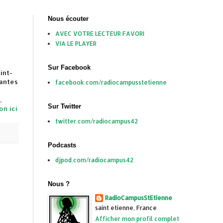
Nous écouter
AVEC VOTRE LECTEUR FAVORI
VIA LE PLAYER
Sur Facebook
int-
iantes
facebook.com/radiocampusstetienne
,
Sur Twitter
on ici
twitter.com/radiocampus42
Podcasts
djpod.com/radiocampus42
Nous ?
RadioCampusStEtienne
saint etienne, France
Afficher mon profil complet