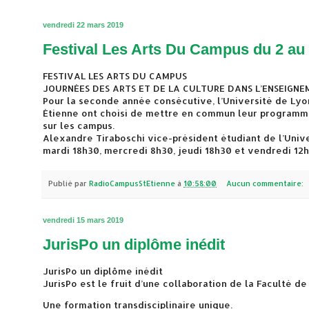
vendredi 22 mars 2019
Festival Les Arts Du Campus du 2 au 
FESTIVAL LES ARTS DU CAMPUS
JOURNÉES DES ARTS ET DE LA CULTURE DANS L’ENSEIGNE
Pour la seconde année consécutive, l’Université de Lyo
Étienne ont choisi de mettre en commun leur programmati
sur les campus.
Alexandre Tiraboschi vice-président étudiant de l’Univ
mardi 18h30, mercredi 8h30, jeudi 18h30 et vendredi 12
Publié par
RadioCampusStEtienne
à
10:58:00
Aucun commentaire:
vendredi 15 mars 2019
JurisPo un diplôme inédit
JurisPo un diplôme inédit
JurisPo est le fruit d’une collaboration de la Faculté d
Une formation transdisciplinaire unique.