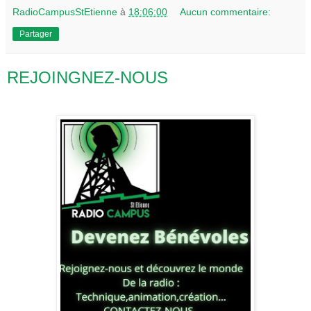
RadioCampusStEtienne
à
18:06:00
Aucun commentaire:
Partager
REJOINGNEZ-NOUS