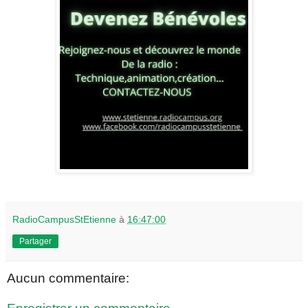
RadioCampusStEtienne
à
16:47:00
Partager
Aucun commentaire: