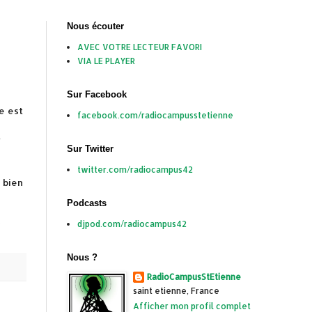
Nous écouter
AVEC VOTRE LECTEUR FAVORI
VIA LE PLAYER
Sur Facebook
e est
facebook.com/radiocampusstetienne
t
Sur Twitter
twitter.com/radiocampus42
 bien
Podcasts
à
djpod.com/radiocampus42
Nous ?
RadioCampusStEtienne
saint etienne, France
Afficher mon profil complet