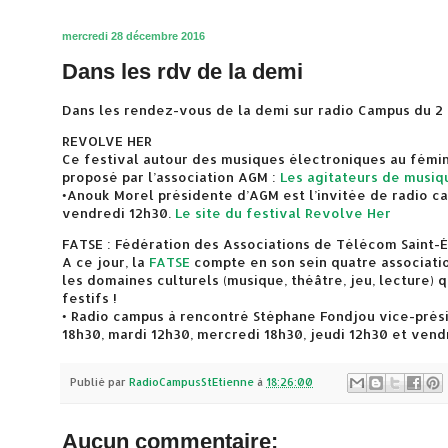
mercredi 28 décembre 2016
Dans les rdv de la demi
Dans les rendez-vous de la demi sur radio Campus du 2 
REVOLVE HER
Ce festival autour des musiques électroniques au féminin
proposé par l’association AGM :
Les agitateurs de musiq
•Anouk Morel présidente d’AGM est l’invitée de radio ca
vendredi 12h30.
Le site du festival Revolve Her
FATSE : Fédération des Associations de Télécom Saint-
A ce jour, la
FATSE
compte en son sein quatre association
les domaines culturels (musique, théâtre, jeu, lecture) 
festifs !
• Radio campus à rencontré Stéphane Fondjou vice-prési
18h30, mardi 12h30, mercredi 18h30, jeudi 12h30 et vend
Publié par
RadioCampusStEtienne
à
18:26:00
Aucun commentaire: