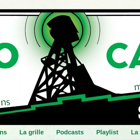
ns
La grille
Podcasts
Playlist
La