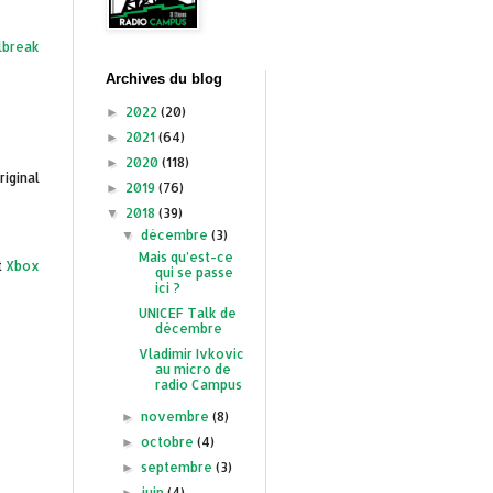
lbreak
Archives du blog
2022
(20)
►
2021
(64)
►
2020
(118)
►
iginal
2019
(76)
►
2018
(39)
▼
décembre
(3)
▼
Mais qu’est-ce
t
Xbox
qui se passe
ici ?
UNICEF Talk de
décembre
Vladimir Ivkovic
au micro de
radio Campus
novembre
(8)
►
octobre
(4)
►
septembre
(3)
►
juin
(4)