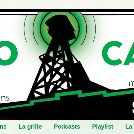
ns
La grille
Podcasts
Playlist
La