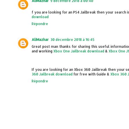
AliMazhar
9 décembre 2018 à 00:40
f you are looking for an PS4 Jailbreak then your search 
download
Répondre
AliMazhar
30 décembre 2018 à 16:45
Great post man thanks for sharing this useful informatio
and working
Xbox One Jailbreak download
&
Xbox One J
If you are looking for an Xbox 360 Jailbreak then your s
360 Jailbreak download
for free with Guide &
Xbox 360 
Répondre