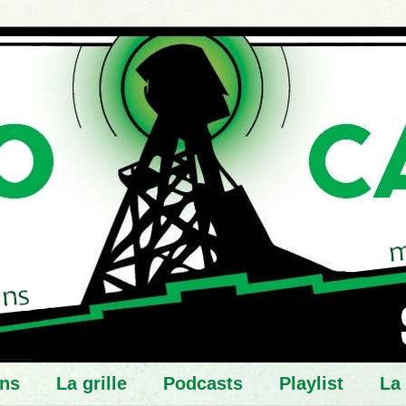
ns
La grille
Podcasts
Playlist
La