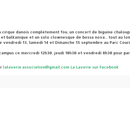
 cirque danois complètement fou, un concert de biguine chaloup
 et balkanique et un solo clownesque de bossa nova... tout au lo
ce vendredi 13, Samedi 14 et Dimanche 15 septembre au Parc Couri
o campus ce mercredi 12h30, jeudi 18h30 et vendredi 8h30 pour par
er
lalaverie.association@gmail.com
La Laverie sur Facebook