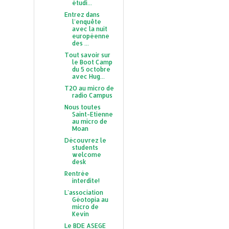
étudi...
Entrez dans
l'enquête
avec la nuit
européenne
des ...
Tout savoir sur
le Boot Camp
du 5 octobre
avec Hug...
T2O au micro de
radio Campus
Nous toutes
Saint-Etienne
au micro de
Moan
Découvrez le
students
welcome
desk
Rentrée
interdite!
L'association
Géotopia au
micro de
Kevin
Le BDE ASEGE