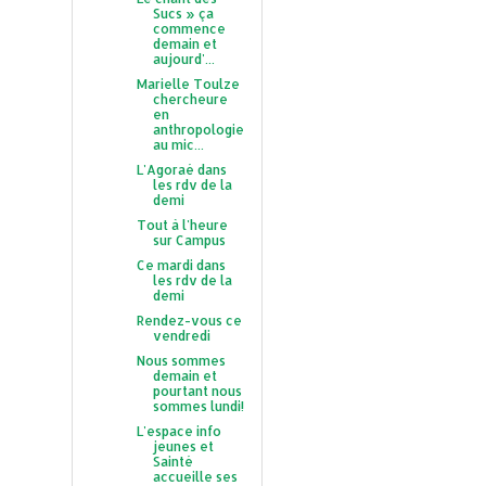
Sucs » ça
commence
demain et
aujourd'...
Marielle Toulze
chercheure
en
anthropologie
au mic...
L'Agoraé dans
les rdv de la
demi
Tout à l'heure
sur Campus
Ce mardi dans
les rdv de la
demi
Rendez-vous ce
vendredi
Nous sommes
demain et
pourtant nous
sommes lundi!
L'espace info
jeunes et
Sainté
accueille ses