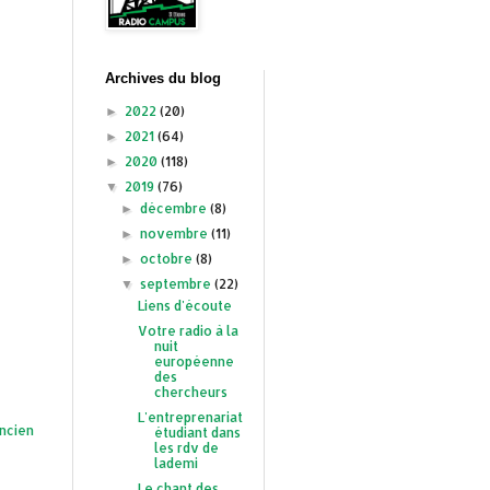
Archives du blog
2022
(20)
►
2021
(64)
►
2020
(118)
►
2019
(76)
▼
décembre
(8)
►
novembre
(11)
►
octobre
(8)
►
septembre
(22)
▼
Liens d'écoute
Votre radio à la
nuit
européenne
des
chercheurs
L'entreprenariat
ancien
étudiant dans
les rdv de
lademi
Le chant des