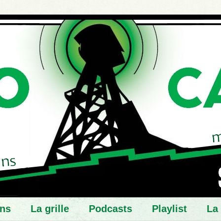
ns
La grille
Podcasts
Playlist
La