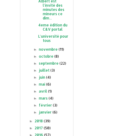
Albert est
l'invité des
minutes des
mineurs ce
dim...
4eme édition du
C&V portal
L'université pour
tous
novembre
(11)
►
octobre
(8)
►
septembre
(22)
►
juillet
(3)
►
juin
(4)
►
mai
(6)
►
avril
(1)
►
mars
(4)
►
février
(3)
►
janvier
(6)
►
2018
(39)
►
2017
(50)
►
2016
(57)
►