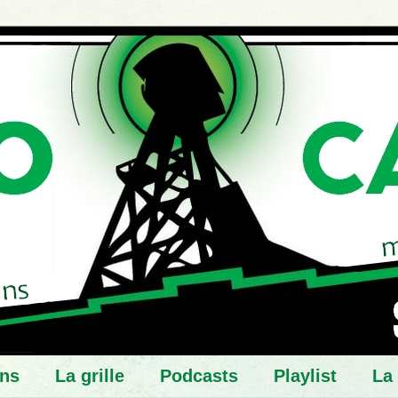
ns
La grille
Podcasts
Playlist
La