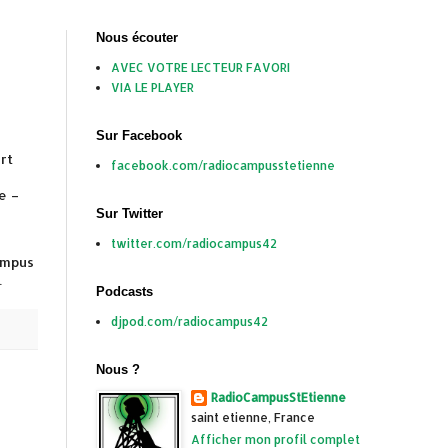
Nous écouter
AVEC VOTRE LECTEUR FAVORI
VIA LE PLAYER
Sur Facebook
rt
facebook.com/radiocampusstetienne
e –
Sur Twitter
twitter.com/radiocampus42
ampus
.
Podcasts
djpod.com/radiocampus42
Nous ?
RadioCampusStEtienne
saint etienne, France
Afficher mon profil complet