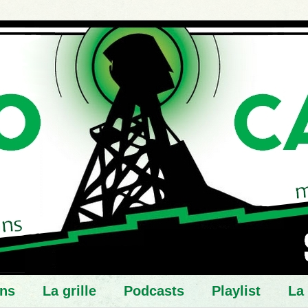
ns
La grille
Podcasts
Playlist
La