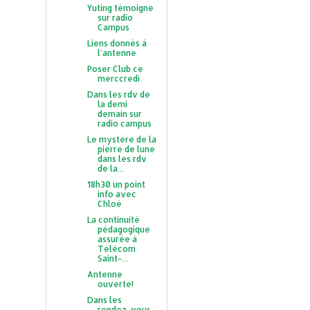
Yuting témoigne
sur radio
Campus
Liens donnés à
l'antenne
Poser Club ce
merccredi
Dans les rdv de
la demi
demain sur
radio campus
Le mystère de la
pierre de lune
dans les rdv
de la...
18h30 un point
info avec
Chloé
La continuité
pédagogique
assurée à
Télécom
Saint-...
Antenne
ouverte!
Dans les
rendez-vous