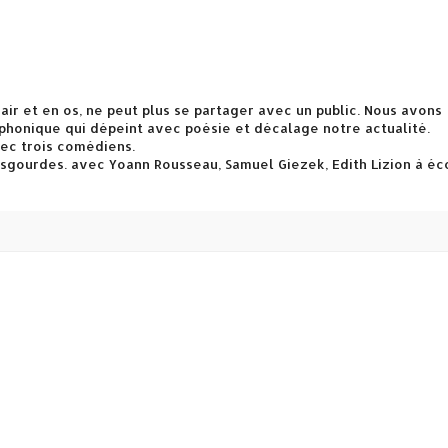
hair et en os, ne peut plus se partager avec un public. Nous avons
ophonique qui dépeint avec poésie et décalage notre actualité.
ec trois comédiens.
s Esgourdes. avec Yoann Rousseau, Samuel Giezek, Edith Lizion à éc