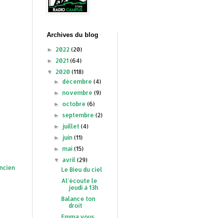
Archives du blog
2022
(20)
►
2021
(64)
►
2020
(118)
▼
décembre
(4)
►
novembre
(9)
►
octobre
(6)
►
septembre
(2)
►
juillet
(4)
►
juin
(11)
►
mai
(15)
►
avril
(29)
▼
ancien
Le Bieu du ciel
Al'écoute le
jeudi à 13h
Balance ton
droit
Emma vous