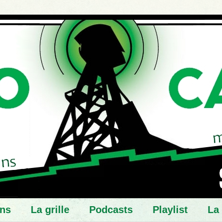
ns
La grille
Podcasts
Playlist
La